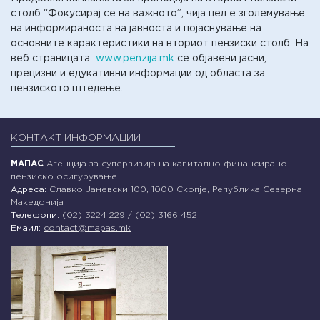
столб “Фокусирај се на важното”, чија цел е зголемување
на информираноста на јавноста и појаснување на
основните карактеристики на вториот пензиски столб. На
веб страницата
www.penzija.mk
се објавени јасни,
прецизни и едукативни информации од областа за
пензиското штедење.
КОНТАКТ ИНФОРМАЦИИ
МАПАС
Агенција за супервизија на капитално финансирано
пензиско осигурување
Адреса:
Славко Јаневски 100, 1000 Скопје, Република Северна
Македонија
Телефони:
(02) 3224 229 / (02) 3166 452
Емаил:
contact@mapas.mk