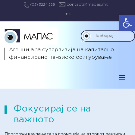
contact@mapas.mk
(02) 3224 229
mk
Op
Агенција за супервизија на капитално
финансирано пензиско осигурување
Фокусирај се на
важното
Продолжи кампањата за промоција на вториот пензиски