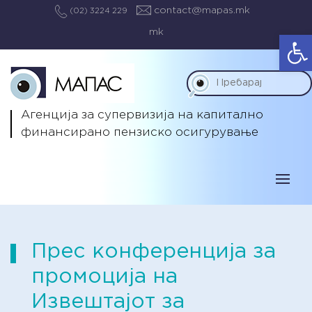
contact@mapas.mk
(02) 3224 229
mk
Op
Агенција за супервизија на капитално
финансирано пензиско осигурување
Прес конференција за
промоција на
Извештајот за