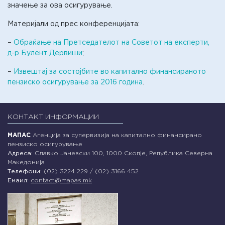
значење за ова осигурување.
Материјали од прес конференцијата:
–
Обраќање на Претседателот на Советот на експерти,
д-р Булент Дервиши
;
–
Извештај за состојбите во капитално финансираното
пензиско осигурување за 2016 година
.
КОНТАКТ ИНФОРМАЦИИ
МАПАС
Агенција за супервизија на капитално финансирано
пензиско осигурување
Адреса:
Славко Јаневски 100, 1000 Скопје, Република Северна
Македонија
Телефони:
(02) 3224 229 / (02) 3166 452
Емаил:
contact@mapas.mk