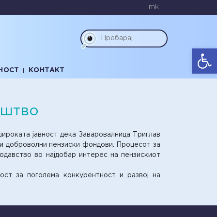
mk
Op
НОСТ
КОНТАКТ
уштво
широката јавност дека Заваровалница Триглав
 и доброволни пензиски фондови. Процесот за
одавство во најдобар интерес на пензискиот
ост за поголема конкурентност и развој на