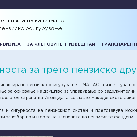
первизија на капитално
пензиско осигурување
ЕРВИЗИЈА
ЗА ЧЛЕНОВИТЕ
ИЗВЕШТАИ
ТРАНСПАРЕНТ
носта за трето пензиско др
 финансирано пензиско осигурување – МАПАС ја известува по
рање за основање на друштво за управување со задолжителни
трола од страна на Агенцијата согласно македонското закон
та и сигурноста на пензискиот систем и претставува можн
ти за избор во интерес на членовите на пензиските фондови.