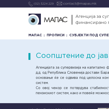
contact@mapas.mk
(02) 3224 229
Агенција за су
финансирано 
МАПАС
ПРОПИСИ
СУБЈЕКТИ ПОД СУП
Соопштение до јав
Агенцијата за супервизија на капитално
д.д. од Република Словенија достави Ба
основање ќе се одвива под целосна кон
систем.
Со овој чекор се потврдува стабилнос
пензискиот систем, како и повеќе можнос