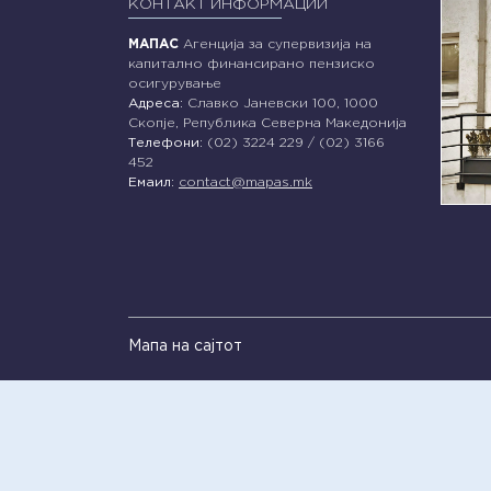
КОНТАКТ ИНФОРМАЦИИ
МАПАС
Агенција за супервизија на
капитално финансирано пензиско
осигурување
Адреса:
Славко Јаневски 100, 1000
Скопје, Република Северна Македонија
Телефони:
(02) 3224 229 / (02) 3166
452
Емаил:
contact@mapas.mk
Мапа на сајтот