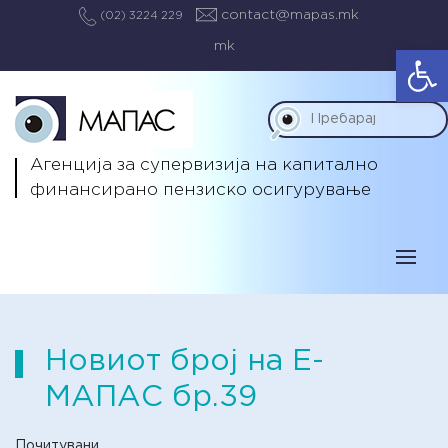
contact@mapas.mk
(02) 3224 229
mk
Op
Агенција за супервизија на капитално
финансирано пензиско осигурување
Новиот број на Е-
МАПАС бр.39
Почитувани,