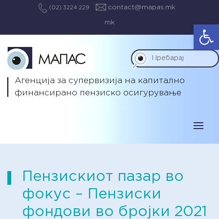
contact@mapas.mk
(02) 3224 229
mk
Op
Агенција за супервизија на капитално
финансирано пензиско осигурување
Пензискиот пазар во
фокус – Пензиски
фондови во бројки 2021