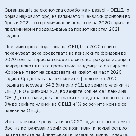
Организација за економска соработка и развој – ОЕЦД го
објави најновиот број на изданието “Пензиски фондови во
бројки 2021”, со прелиминарни податоци за 2020 година и
прелиминарни предвидувања за првиот квартал 2021
година.
Прелиминарнте податоци, на ОЕЦД, за 2020 година
покажуваат дека средствата на пензиските фондови во
2020 година пораснаа скоро во сите истражувани земји и
покрај шокот што го предизвика пандемијата со вирусот
Корона и падот на средствата на крајот на март 2020
година. Средствата на пензиските фондови во 2020
година изнесуваат 34,2 билиони УСД во земјите членки на
ОЕЦД и 0,8 билиони УСД во земјите кои не се членки на
ОЕЦД, што значи дека пензиските средства пораснале за
9% во земјите членки на ОЕЦД и 1% во земјите кои не се
членки на ОЕЦД.
Инвестициските резултати во 2020 година во поголемиот
број на истражувани земји се позитивни, и покрај остриот
пад на цените на финансиските пазари во првиот квартал