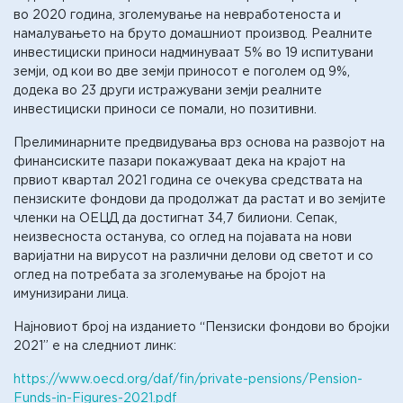
во 2020 година, зголемување на невработеноста и
намалувањето на бруто домашниот производ. Реалните
инвестициски приноси надминуваат 5% во 19 испитувани
земји, од кои во две земји приносот е поголем од 9%,
додека во 23 други истражувани земји реалните
инвестициски приноси се помали, но позитивни.
Прелиминарните предвидувања врз основа на развојот на
финансиските пазари покажуваат дека на крајот на
првиот квартал 2021 година се очекува средствата на
пензиските фондови да продолжат да растат и во земјите
членки на ОЕЦД да достигнат 34,7 билиони. Сепак,
неизвесноста останува, со оглед на појавата на нови
варијатни на вирусот на различни делови од светот и со
оглед на потребата за зголемување на бројот на
имунизирани лица.
Најновиот број на изданието “Пензиски фондови во бројки
2021” е на следниот линк:
https://www.oecd.org/daf/fin/private-pensions/Pension-
Funds-in-Figures-2021.pdf