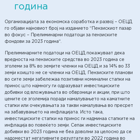
година
Организацијата за економска соработка и развој – ОЕЦД
го објави најновиот број на изданието “Пензискиот пазар
во фокус – Прелиминарни податоци за пензиските
фондови за 2023 година“.
Прелиминарните податоци на ОЕЦД покажуваат дека
вредноста на пензиските средства во 2023 година се
зголеми за 8% во земјите членки на ОЕЦД и за 14% во 33
земји коишто не се членки на ОЕЦД. Пензиските планови
во сите земји забележаа позитивни номинални стапки на
принос што најмногу ги одразуваат инвестициските
добивки од вложувањата во обврзници и акции, при што
цените се зголемија поради намалувањето на каматните
стапки или очекувањата за такви намалувања во пресрет
на забавувањето на инфлацијата. Исто така,
инвестициските стапки на принос ги надминаа стапките на
инфлација во повеќето земји. Сепак инвестициските
добивки во 2023 година не беа доволни за целосно да се
надоместат негативните резултати во 2022 година во