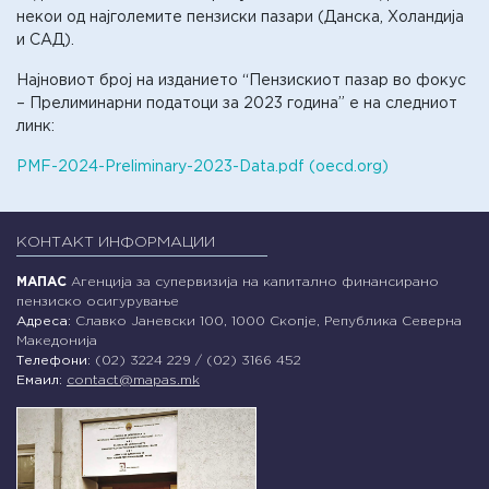
некои од најголемите пензиски пазари (Данска, Холандија
и САД).
Најновиот број на изданието “Пензискиот пазар во фокус
– Прелиминарни податоци за 2023 година” е на следниот
линк:
PMF-2024-Preliminary-2023-Data.pdf (oecd.org)
КОНТАКТ ИНФОРМАЦИИ
МАПАС
Агенција за супервизија на капитално финансирано
пензиско осигурување
Адреса:
Славко Јаневски 100, 1000 Скопје, Република Северна
Македонија
Телефони:
(02) 3224 229 / (02) 3166 452
Емаил:
contact@mapas.mk