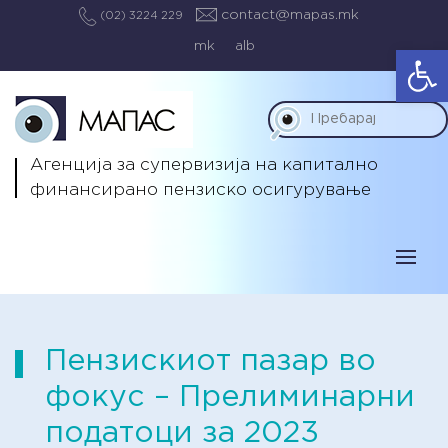
contact@mapas.mk
(02) 3224 229
mk
alb
Op
Агенција за супервизија на капитално
финансирано пензиско осигурување
Пензискиот пазар во
фокус – Прелиминарни
податоци за 2023