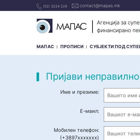
contact@mapas.mk
(02) 3224 229
Агенција за суп
финансирано пе
МАПАС
ПРОПИСИ
СУБЈЕКТИ ПОД СУПЕ
Пријави неправилно
Име и презиме:
Е-маил:
Мобилен телефон:
(+3897ххххххх)