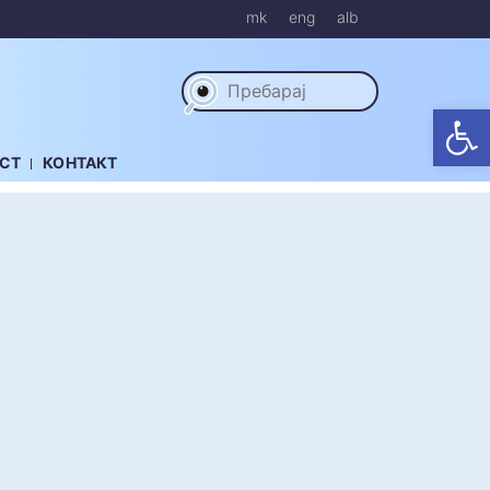
mk
eng
alb
Op
СТ
КОНТАКТ