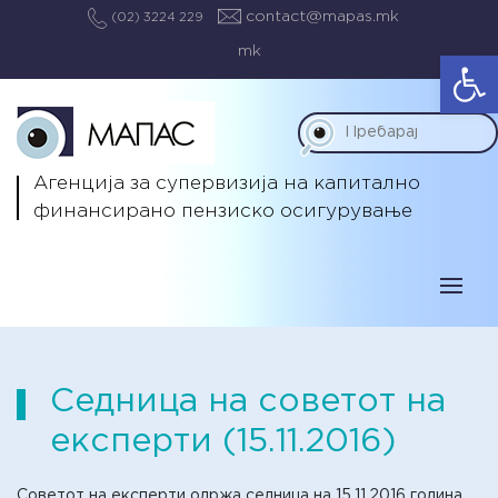
contact@mapas.mk
(02) 3224 229
mk
Op
Агенција за супервизија на капитално
финансирано пензиско осигурување
Седница на советот на
експерти (15.11.2016)
Советот на експерти одржа седница на 15.11.2016 година.