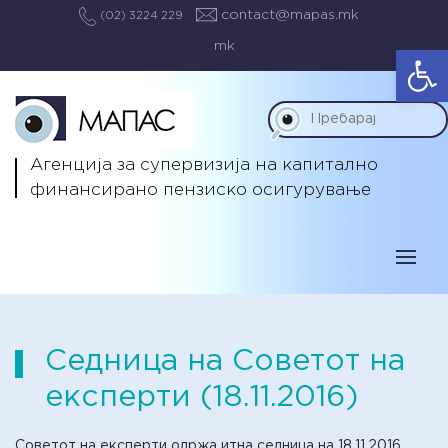
contact@mapas.mk
(02) 3224 229
mk
Op
Агенција за супервизија на капитално
финансирано пензиско осигурување
Седница на Советот на
експерти (18.11.2016)
Советот на експерти одржа итна седница на 18.11.2016