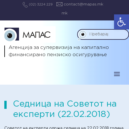
contact@mapas.mk
(02) 3224 229
mk
Op
Агенција за супервизија на капитално
финансирано пензиско осигурување
Седница на Советот на
експерти (22.02.2018)
Советот на експерти одржа седница на 22.02.2018 година.