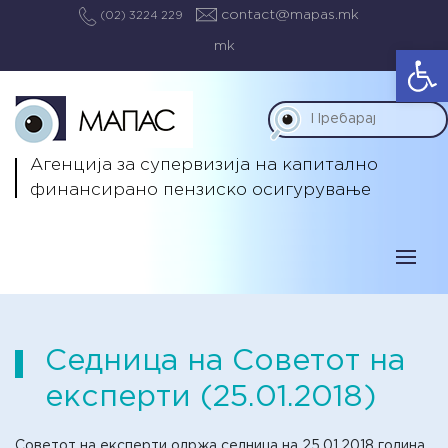
contact@mapas.mk
(02) 3224 229
mk
Op
Агенција за супервизија на капитално
финансирано пензиско осигурување
Седница на Советот на
експерти (25.01.2018)
Советот на експерти одржа седница на 25.01.2018 година