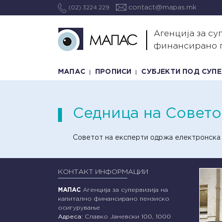
contact@mapas.mk
(02) 3224 229
Агенција за су
финансирано 
МАПАС
ПРОПИСИ
СУБЈЕКТИ ПОД СУП
Седница на Советот
Советот на експерти одржа електронска се
КОНТАКТ ИНФОРМАЦИИ
МАПАС
Агенција за супервизија на
капитално финансирано пензиско
осигурување
Адреса:
Славко Јаневски 100, 1000