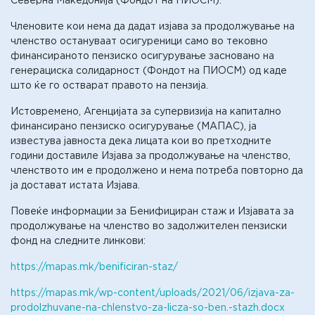
Северна Македонија (Фондот на ПИОСМ).
Членовите кои нема да дадат изјава за продолжување на
членство остануваат осигуреници само во тековно
финансираното пензиско осигурување засновано на
генерациска солидарност (Фондот на ПИОСМ) од каде
што ќе го остварат правото на пензија.
Истовремено, Агенцијата за супервизија на капитално
финансирано пензиско осигурување (МАПАС), ја
известува јавностa дека лицата кои во претходните
години доставиле Изјава за продолжување на членство,
членството им е продолжено и нема потреба повторно да
ја достават истата Изјава.
Повеќе информации за Бенифициран стаж и Изјавата за
продолжување на членство во задолжителен пензиски
фонд на следните линкови:
https://mapas.mk/benificiran-staz/
https://mapas.mk/wp-content/uploads/2021/06/izjava-za-
prodolzhuvane-na-chlenstvo-za-licza-so-ben.-stazh.docx