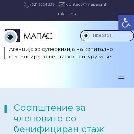
contact@mapas.mk
(02) 3224 229
mk
alb
Op
Агенција за супервизија на капитално
финансирано пензиско осигурување
Соопштение за
членовите со
бенифициран стаж