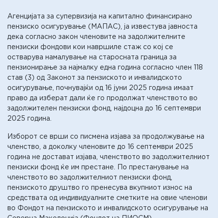
Агенцијата за супервизија на капитално финансирано
пензиско осигурување (МАПАС), ја известува јавностa
дека согласно закон членовите на задолжителните
пензиски фондови кои навршиле стаж со кој се
остварува намалување на старосната граница за
пензионирање за најмалку една година согласно член 118
став (3) од Законот за пензиското и инвалидското
осигурување, почнувајќи од 16 јуни 2025 година имаат
право да изберат дали ќе го продолжат членството во
задолжителен пензиски фонд, најдоцна до 16 септември
2025 година.
Изборот се врши со писмена изјава за продолжување на
членство, а доколку членовите до 16 септември 2025
година не достават изјава, членството во задолжителниот
пензиски фонд ќе им престане. По престанување на
членството во задолжителниот пензиски фонд,
пензиското друштво го пренесува вкупниот износ на
средствата од индивидуалните сметките на овие членови
во Фондот на пензиското и инвалидското осигурување на