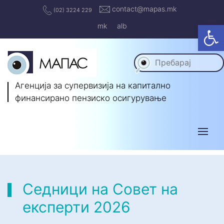
contact@mapas.mk
(02) 3224 229
Op
mk
alb
Агенција за супервизија на капитално
финансирано пензиско осигурување
Седници на Совет на
експерти 2026