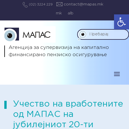
contact@mapas.mk
(02) 3224 229
mk
alb
Op
Агенција за супервизија на капитално
финансирано пензиско осигурување
Учество на вработените
од МАПАС на
јубилејниот 20-ти