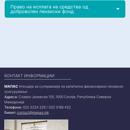
Право на исплата на средства од
доброволен пензиски фонд
КОНТАКТ ИНФОРМАЦИИ
МАПАС
Агенција за супервизија на капитално финансирано пензиско
осигурување
Адреса:
Славко Јаневски 100, 1000 Скопје, Република Северна
Македонија
Телефони:
(02) 3224 229 / (02) 3166 452
Емаил:
contact@mapas.mk