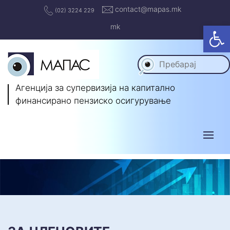
contact@mapas.mk
(02) 3224 229
Op
mk
Агенција за супервизија на капитално
финансирано пензиско осигурување