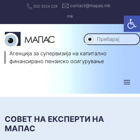
contact@mapas.mk
(02) 3224 229
Op
mk
Агенција за супервизија на капитално
финансирано пензиско осигурување
СОВЕТ НА ЕКСПЕРТИ НА
МАПАС