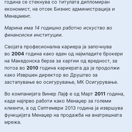
година се стекнува со титулата дипломиран
економист, на отсек Бизнис администрација и
Менаџмент.
Марина има 14 годишно работно искуство во
финансиски институции.
Својата професионална кариера ја започнува
во
2004
година како еден од најмладите брокери
на Македонска берза за хартии од вредност, за
потоа во
2010
година кариерата да ја продолжи
како Извршен директор во Друштво за
застапување во осигурување, МК Осигурување.
Во компанијата Винер Лајф е од Март
2011
година,
каде најпрво работи како Менаџер за големи
клиенти, а од Септември 2013 година ја извршува
функцијата Менаџер на продажба на внатрешната
мрежа.