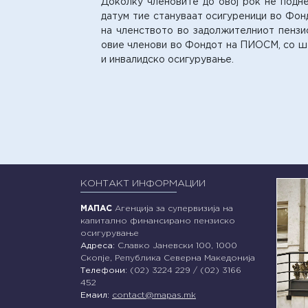
Доколку членовите до овој рок не подне
датум тие стануваат осигуреници во Фо
на членството во задолжителниот пензи
овие членови во Фондот на ПИОСМ, со што
и инвалидско осигурување.
КОНТАКТ ИНФОРМАЦИИ
МАПАС
Агенција за супервизија на
капитално финансирано пензиско
осигурување
Адреса:
Славко Јаневски 100, 1000
Скопје, Република Северна Македонија
Телефони:
(02) 3224 229 / (02) 3166
452
Емаил:
contact@mapas.mk