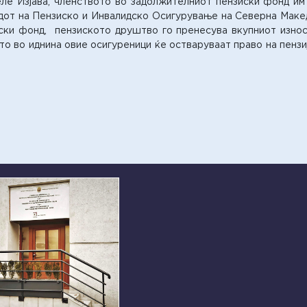
ле Изјава, членството во задолжителниот пензиски фонд им 
ндот на Пензиско и Инвалидско Осигурување на Северна Мак
ски фонд, пензиското друштво го пренесува вкупниот износ
 во иднина овие осигуреници ќе остваруваат право на пензиј