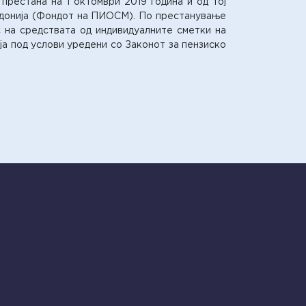
престана на 1 октомври 2019 година и од тој
едонија (Фондот на ПИОСМ). По престанување
 на средствата од индивидуалните сметки на
а под услови уредени со Законот за пензиско