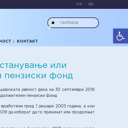
mk
alb
Op
НОСТ
КОНТАКТ
естанување или
н пензиски фонд
ошироката јавност дека на 30 септември 2019
адолжителен пензиски фонд.
вработени пред 1 јануари 2003 година, а кои
019 да изберат да го прекинат или продолжат