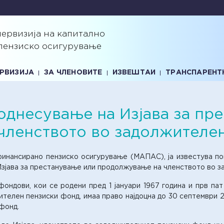
первизија на капитално
пензиско осигурување
ЕРВИЗИЈА
ЗА ЧЛЕНОВИТЕ
ИЗВЕШТАИ
ТРАНСПАРЕНТ
однесување на Изјава за пр
членството во задолжителе
 финансирано пензиско осигурување (МАПАС), ја известува п
Изјава за престанување или продолжување на членството во з
ндови, кои се родени пред 1 јануари 1967 година и прв пат 
телен пензиски фонд, имаа право најдоцна до 30 септември 2
фонд.