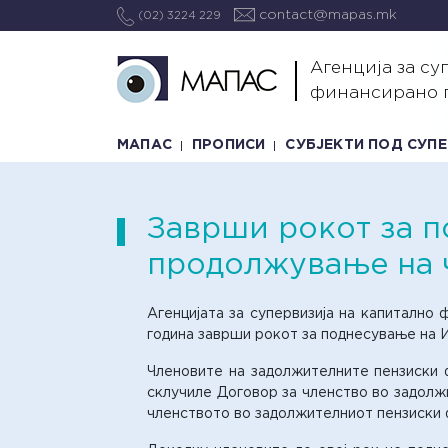
contact@mapas.mk
(02) 3224 229
Агенција за су
финансирано 
МАПАС
ПРОПИСИ
СУБЈЕКТИ ПОД СУП
Заврши рокот за п
продолжување на 
Агенцијата за супервизија на капитално
година заврши рокот за поднесување на 
Членовите на задолжителните пензиски фо
склучиле Договор за членство во задолжи
членството во задолжителниот пензиски 