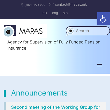
contact@mapas.mk
(02) 3224 229
Op
mk
eng
alb
Agency for Supervision
of Fully Funded Pension
Insurance
Announcements
Second meeting of the Working Group for