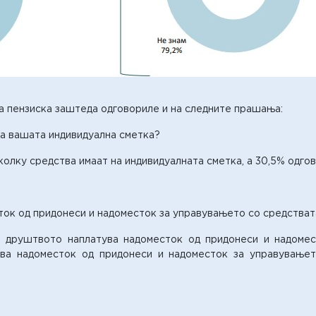
а пензиска заштеда одговориле и на следните прашања:
на вашата индивидуална сметка?
колку средства имаат на индивидуалната сметка, а 30,5% одгов
ок од придонеси и надоместок за управувањето со средстват
 друштвото наплатува надоместок од придонеси и надомест
ва надоместок од придонеси и надоместок за управувањет