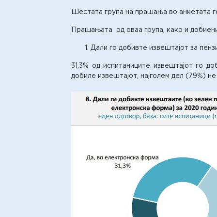
Шестата група на прашања во анкетата го
Прашањата од оваа група, како и добиени
Дали го добивте извештајот за пенз
31,3% од испитаниците извештајот го до
добиле извештајот, најголем дел (79%) не 