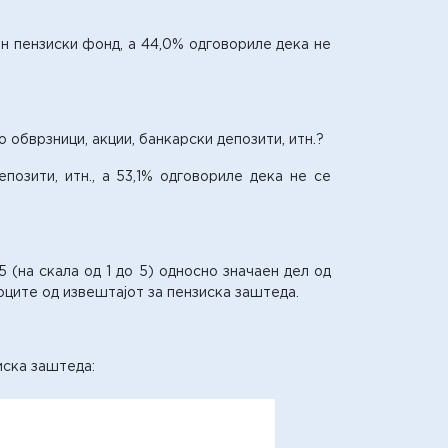
н пензиски фонд, а 44,0% одговориле дека не
обврзници, акции, банкарски депозити, итн.?
позити, итн., а 53,1% одговориле дека не се
 (на скала од 1 до 5) односно значаен дел од
оците од извештајот за пензиска заштеда.
иска заштеда: