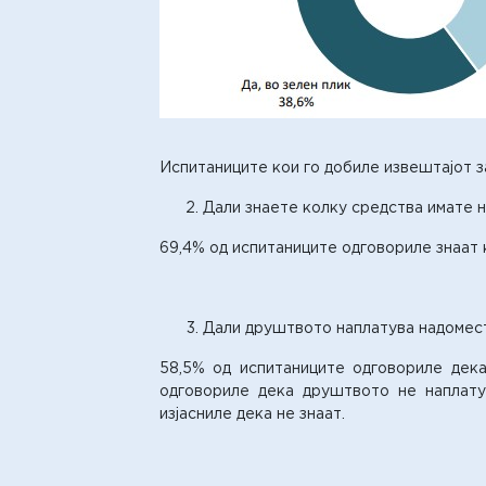
Испитаниците кои го добиле извештајот з
Дали знаете колку средства имате 
69,4% од испитаниците одговориле знаат 
Дали друштвото наплатува надомест
58,5% од испитаниците одговориле дека
одговориле дека друштвото не наплату
изјасниле дека не знаат.