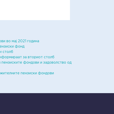
и во мај 2021 година
пензиски фонд
и столб
информираат за вториот столб
и пензиските фондови и задоволство од
олжителните пензиски фондови