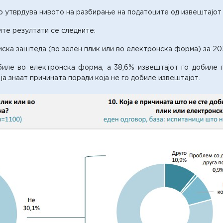
 утврдува нивото на разбирање на податоците од извештајот 
те резултати се следните:
иска заштеда (во зелен плик или во електронска форма) за 20
биле во електронска форма, а 38,6% извештајот го добиле п
ја знаат причината поради која не го добиле извештајот.