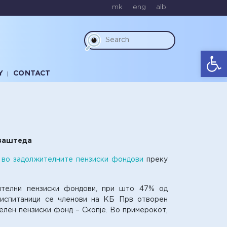
mk
eng
alb
Op
Y
CONTACT
 заштеда
 во задолжителните пензиски фондови
преку
жителни пензиски фондови, при што 47% од
 испитаници се членови на КБ Прв отворен
елен пензиски фонд – Скопје. Во примерокот,