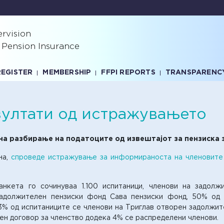
rvision
 Pension Insurance
REGISTER
MEMBERSHIP
FFPI REPORTS
TRANSPARENC
зултати од истражувањето
на разбирање на податоците од извештајот за пензиска
на,
спроведе истражување за информираноста на членовите
анкета го сочинуваа 1.100 испитаници, членови на задол
задолжителен пензиски фонд Сава пензиски фонд, 50% од
3% од испитаниците се членови на Триглав отворен задолжит
ен договор за членство додека 4% се распределени членови.