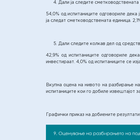
Дали ја следите сметководствената
54,0% од испитаниците одговориле дека 
ја следат сметководствената единица. 2,1%
Дали следите колкав дел од средств
42,9% од испитаниците одговориле дека 
инвестираат. 4,0% од испитаниците се изј
Вкупна оцена на нивото на разбирање на 
испитаниците кои го добиле извештајот з
Графички приказ на добиените резултати 