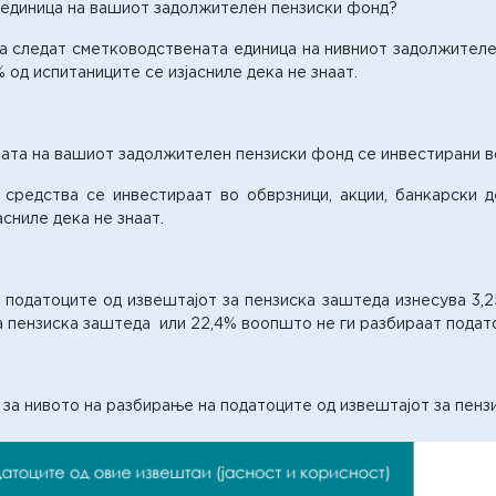
 единица на вашиот задолжителен пензиски фонд?
ја следат сметководствената единица на нивниот задолжителе
 од испитаниците се изјасниле дека не знаат.
ата на вашиот задолжителен пензиски фонд се инвестирани во 
средства се инвестираат во обврзници, акции, банкарски де
асниле дека не знаат.
податоците од извештајот за пензиска заштеда изнесува 3,25
а пензиска заштеда или 22,4% воопшто не ги разбираат подат
за нивото на разбирање на податоците од извештајот за пенз