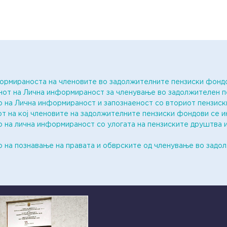
мираноста на членовите во задолжителните пензиски фондов
нот на Лична информираност за членување во задолжителен 
 на Лична информираност и запознаеност со вториот пензиск
т на кој членовите на задолжителните пензиски фондови се 
 на лична информираност со улогата на пензиските друштва 
о на познавање на правата и обврските од членување во зад