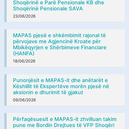
Shoqërinë e Parë Pensionale KB dhe
Shoqërinë Pensionale SAVA
23/06/2026
MAPAS pjesë e shkëmbimit rajonal të
përvojave me Agjencinë Kroate për
Mbikëqyrjen e Shërbimeve Financiare
(HANFA)
18/06/2026
Punonjësit e MAPAS-it dhe anëtarët e
Këshillit të Ekspertëve morën pjesë në
aksionin e dhurimit të gjakut
09/06/2026
Përfaqësuesit e MAPAS-it zhvilluan takim
pune me Bordin Drejtues të VFP Shoqëri