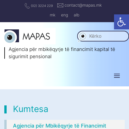
contact@mapas.mk
(02) 3224 229
Op
mk
eng
alb
Agjencia për mbikëqyrje të
financimit kapital të
sigurimit pensional
Kumtesa
Agjencia për Mbikëqyrje të Financimit