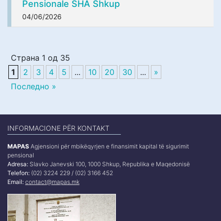
Pensionale SHA Shkup
04/06/2026
Страна 1 од 35
1
2
3
4
5
...
10
20
30
...
»
Последно »
INFORMACIONE PËR KONTAKT
MAPAS
Agjensioni për mbikëqyrjen e finansimit kapital të sigurimit
pensional
Adresa:
Slavko Janevski 100, 1000 Shkup, Republika e Maqedonisë
Telefon:
(02) 3224 229 / (02) 3166 452
Email:
contact@mapas.mk