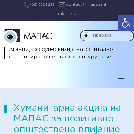
contact@mapas.mk
(02) 3224 229
mk
alb
Op
Агенција за супервизија на капитално
финансирано пензиско осигурување
Хуманитарна акција на
МАПАС за позитивно
општествено влијание