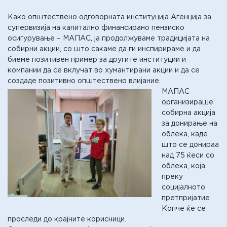
Како општествено одговорната институција Агенција за
супервизија на капитално финансирано пензиско
осигурување – МАПАС, ја продолжуваме традицијата на
собирни акции, со што сакаме да ги инспирираме и да
биеме позитивен пример за другите институции и
компании да се вклучат во хумантирани акции и да се
создаде позитивно општествено влијание.
МАПАС
организираше
собирна акција
за донирање на
облека, каде
што се донираа
над 75 ќеси со
облека, која
преку
социјалното
претпријатие
Копче ќе се
проследи до крајните корисници.