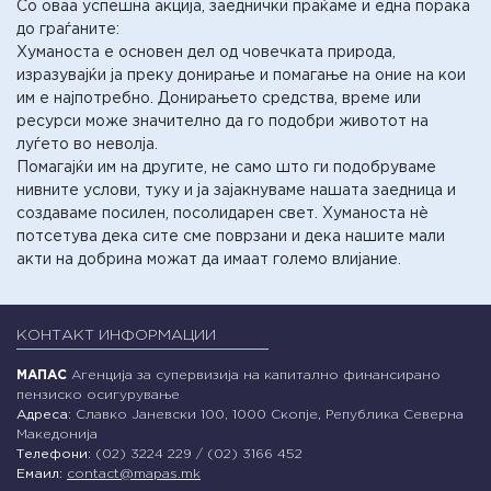
Со оваа успешна акција, заеднички праќаме и една порака
до граѓаните:
Хуманоста е основен дел од човечката природа,
изразувајќи ja преку донирање и помагање на оние на кои
им е најпотребно. Донирањето средства, време или
ресурси може значително да го подобри животот на
луѓето во неволја.
Помагајќи им на другите, не само што ги подобруваме
нивните услови, туку и ја зајакнуваме нашата заедница и
создаваме посилен, посолидарен свет. Хуманоста нè
потсетува дека сите сме поврзани и дека нашите мали
акти на добрина можат да имаат големо влијание.
КОНТАКТ ИНФОРМАЦИИ
МАПАС
Агенција за супервизија на капитално финансирано
пензиско осигурување
Адреса:
Славко Јаневски 100, 1000 Скопје, Република Северна
Македонија
Телефони:
(02) 3224 229 / (02) 3166 452
Емаил:
contact@mapas.mk