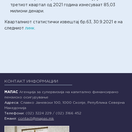
третиот квартал од 2021 година изнесуваат 85,03
милиони денари.
Кварталниот статистички извештај бр.63, 30.9.2021 е на
следниот
линк.
КОНТАКТ ИНФОРМАЦИИ
МАПАС
Агенција за супервизија на капитално финансирано
пензиско осигурување
Адреса:
Славко Јаневски 100, 1000 Скопје, Република Северна
Македонија
Телефони:
(02) 3224 229 / (02) 3166 452
Емаил:
contact@mapas.mk