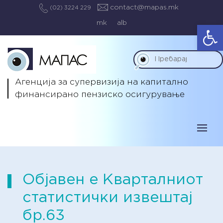
contact@mapas.mk
(02) 3224 229
mk
alb
Op
Агенција за супервизија на капитално
финансирано пензиско осигурување
Објавен е Кварталниот
статистички извештај
бр.63