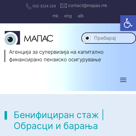
contact@mapas.mk
(02) 3224 229
Op
mk
eng
alb
Агенција за супервизија на капитално
финансирано пензиско осигурување
Бенифициран стаж |
Обрасци и барања