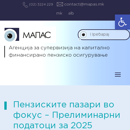
contact@mapas.mk
(02) 3224 229
mk
alb
Op
Агенција за супервизија на капитално
финансирано пензиско осигурување
Пензиските пазари во
фокус – Прелиминарни
податоци за 2025