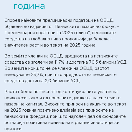
година
Според најновите прелиминарни податоци на ОЕЦД,
објавени во изданието „Пензиските пазари во фокус –
Прелиминарни податоци за 2025 година“, пензиските
средства на глобално ниво продолжија да бележат
значителен раст и во текот на 2025 година.
Во земјите членки на ОЕЦД, вредноста на пензиските
средства се зголеми за 11,7% и достигна 70,3 билиони УСД.
Во земјите коишто не се членки на ОЕЦД, растот
изнесуваше 23,7%, при што вредноста на пензиските
средства достигна 2,0 билиони УСД.
Растот беше поттикнат од континуираните уплати на
придонеси, како и од поволните движења на светските
пазари на капитал. Високите приноси на акциите во текот
на 2025 година позитивно влијаеја врз приносите на
пензиските фондови, при што најголем дел од фондовите
остварија позитивни номинални и реални инвестициски
приноси.