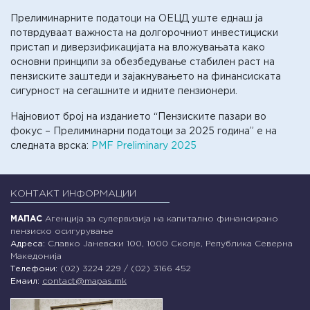
Прелиминарните податоци на ОЕЦД уште еднаш ја
потврдуваат важноста на долгорочниот инвестициски
пристап и диверзификацијата на вложувањата како
основни принципи за обезбедување стабилен раст на
пензиските заштеди и зајакнувањето на финансиската
сигурност на сегашните и идните пензионери.
Најновиот број на изданието “Пензиските пазари во
фокус – Прелиминарни податоци за 2025 година” е на
следната врска:
PMF Preliminary 2025
КОНТАКТ ИНФОРМАЦИИ
МАПАС
Агенција за супервизија на капитално финансирано
пензиско осигурување
Адреса:
Славко Јаневски 100, 1000 Скопје, Република Северна
Македонија
Телефони:
(02) 3224 229 / (02) 3166 452
Емаил:
contact@mapas.mk