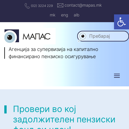
contact@mapas.mk
(02) 3224 229
Op
mk
eng
alb
Агенција за супервизија на капитално
финансирано пензиско осигурување
Провери во кој
задолжителен пензиски