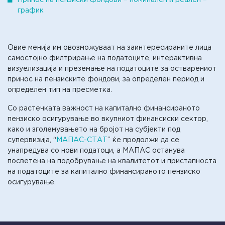
Принос на пензиски фондови – номинален и реален –
график
Овие менија им овозможуваат на заинтересираните лица
самостојно филтрирање на податоците, интерактивна
визуелизација и преземање на податоците за остварениот
принос на пензиските фондови, за определен период и
определен тип на пресметка.
Со растечката важност на капитално финансираното
пензиско осигурување во вкупниот финансиски сектор,
како и зголемувањето на бројот на субјекти под
супервизија, “
МАПАС-СТАТ
” ќе продолжи да се
унапредува со нови податоци, a МАПАС останува
посветена на подобрување на квалитетот и пристапноста
на податоците за капитално финансираното пензиско
осигурување.