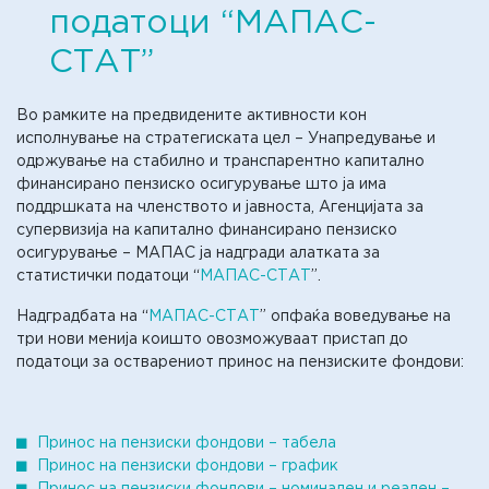
податоци “МАПАС-
СТАТ”
Во рамките на предвидените активности кон
исполнување на стратегиската цел – Унапредување и
одржување на стабилно и транспарентно капитално
финансирано пензиско осигурување што ја има
поддршката на членството и јавноста, Агенцијата за
супервизија на капитално финансирано пензиско
осигурување – МАПАС ја надгради алатката за
статистички податоци “
МАПАС-СТАТ
”.
Надградбата на “
МАПАС-СТАТ
” опфаќа воведување на
три нови менија коишто овозможуваат пристап до
податоци за остварениот принос на пензиските фондови:
Принос на пензиски фондови – табела
Принос на пензиски фондови – график