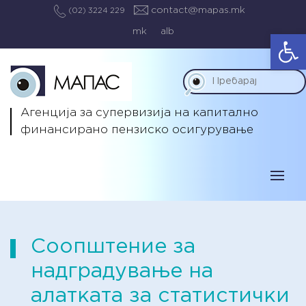
contact@mapas.mk
(02) 3224 229
mk
alb
Op
Агенција за супервизија на капитално
финансирано пензиско осигурување
Соопштение за
надградување на
алатката за статистички