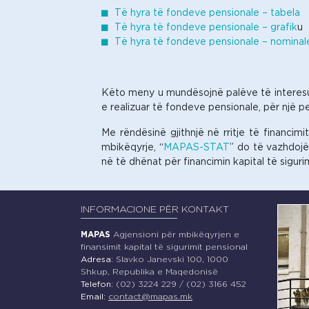
Të hyra të fondeve pensionale – tabela
Të hyra të fondeve pensionale – grafik
u
Të hyra të fondeve pensionale – nominale
Këto meny u mundësojnë palëve të interesua
e realizuar të fondeve pensionale, për një per
Me rëndësinë gjithnjë në rritje të financimi
mbikëqyrje, “
MAPAS-STAT
” do të vazhdoj
në të dhënat për financimin kapital të siguri
INFORMACIONE PËR KONTAKT
MAPAS
Agjensioni për mbikëqyrjen e
finansimit kapital të sigurimit pensional
Adresa:
Slavko Janevski 100, 1000
Shkup, Republika e Maqedonisë
Telefon:
(02) 3224 229 / (02) 3166 452
Email:
contact@mapas.mk