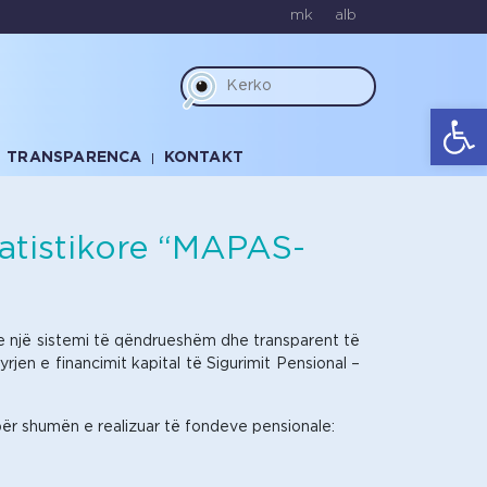
mk
alb
Op
TRANSPARENCA
KONTAKT
tatistikore “MAPAS-
 e një sistemi të qëndrueshëm dhe transparent të
yrjen e financimit kapital të Sigurimit Pensional –
për shumën e realizuar të fondeve pensionale: