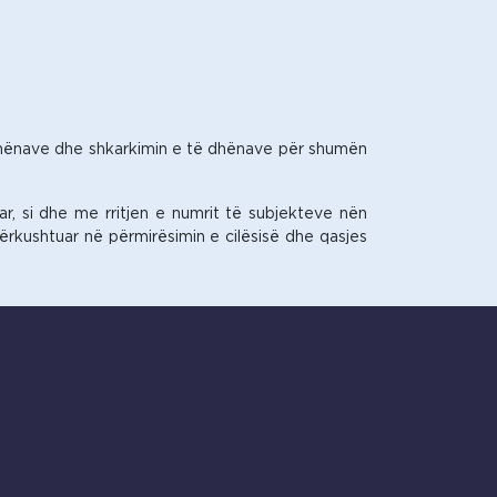
ë dhënave dhe shkarkimin e të dhënave për shumën
iar, si dhe me rritjen e numrit të subjekteve nën
kushtuar në përmirësimin e cilësisë dhe qasjes