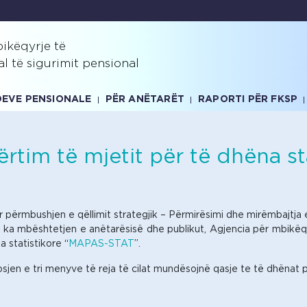
ikëqyrje të
al të sigurimit pensional
NDEVE PENSIONALE
PËR ANËTARËT
RAPORTI PËR FKSP
tim të mjetit për të dhëna s
r përmbushjen e qëllimit strategjik – Përmirësimi dhe mirëmbajtja
 cili ka mbështetjen e anëtarësisë dhe publikut, Agjencia për mbikëq
 statistikore “
MAPAS-STAT
”.
sjen e tri menyve të reja të cilat mundësojnë qasje te të dhënat 