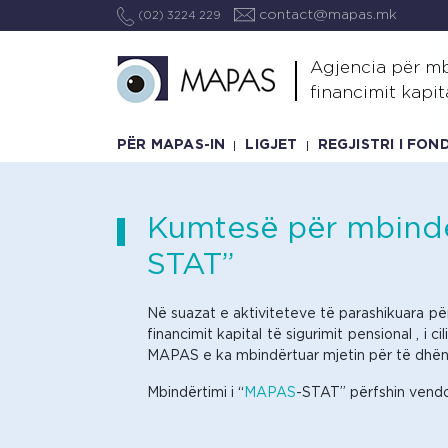
contact@mapas.mk
(02) 3224 229
Agjencia për mb
financimit kapit
PËR MAPAS-IN
LIGJET
REGJISTRI I FO
Kumtesë për mbindër
STAT”
Në suazat e aktiviteteve të parashikuara pë
financimit kapital të sigurimit pensional , i
MAPAS e ka mbindërtuar mjetin për të dhëna
Mbindërtimi i “
MAPAS
-STAT” përfshin vendo