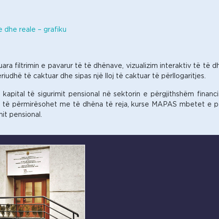
 dhe reale – grafiku
ra filtrimin e pavarur të të dhënave, vizualizim interaktiv të t
iudhë të caktuar dhe sipas një lloj të caktuar të përllogaritjes.
t kapital të sigurimit pensional në sektorin e përgjithshëm financ
ë të përmirësohet me të dhëna të reja, kurse MAPAS mbetet e për
mit pensional.