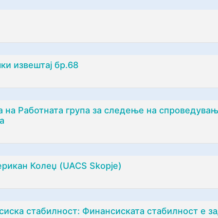
ки извештај бр.68
 на Работната група за следење на спроведувањ
а
ерикан Колеџ (UACS Skopje)
ска стабилност: Финансиската стабилност е з