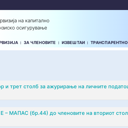
ервизија на капитално
нзиско осигурување
РВИЗИЈА
ЗА ЧЛЕНОВИТЕ
ИЗВЕШТАИ
ТРАНСПАРЕНТНО
р и трет столб за ажурирање на личните подато
 Е – МАПАС (бр.44) до членовите на вториот сто