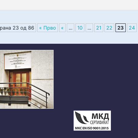
рана 23 од 86
« Прво
«
...
10
...
21
22
23
24