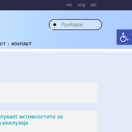
mk
eng
alb
Op
СТ
КОНТАКТ
луваат активностите за
 инклузија