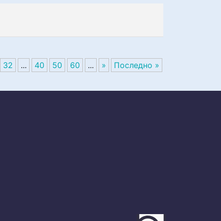
32
...
40
50
60
...
»
Последно »