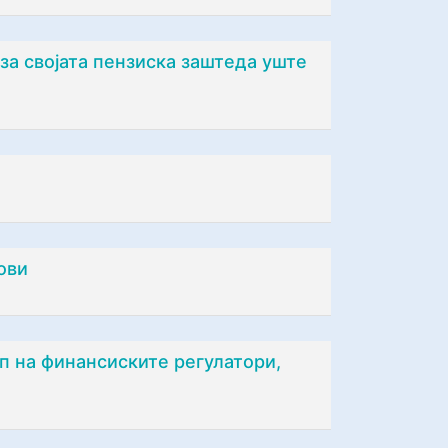
за својата пензиска заштеда уште
ови
п на финансиските регулатори,