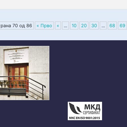
рана 70 од 86
« Прво
«
...
10
20
30
...
68
69