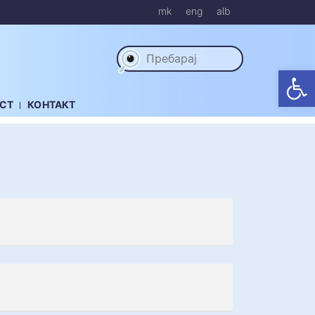
mk
eng
alb
Op
СТ
КОНТАКТ