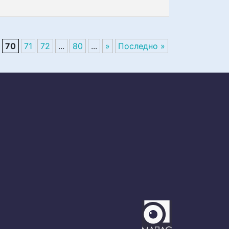
70
71
72
...
80
...
»
Последно »