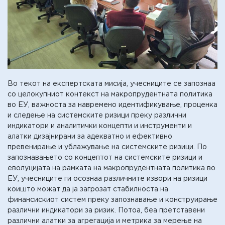
Во текот на експертската мисија, учесниците се запознаа
со целокупниот контекст на макропрудентната политика
во ЕУ, важноста за навремено идентификување, проценка
и следење на системските ризици преку различни
индикатори и аналитички концепти и инструменти и
алатки дизајнирани за адекватно и ефективно
превенирање и ублажување на системските ризици. По
запознавањето со концептот на системските ризици и
еволуцијата на рамката на макропрудентната политика во
ЕУ, учесниците ги осознаа различните извори на ризици
коишто можат да ја загрозат стабилноста на
финансискиот систем преку запознавање и конструирање
различни индикатори за ризик. Потоа, беа претставени
различни алатки за агрегација и метрика за мерење на