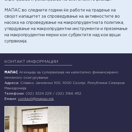
МАПАС во следните години ќе работи на градење на
својот капацитет за спроведување на активностите во
насока на спроведување на макропрудентната политика,
утврдување на макропрудентни инструменти и преземање
на макропрудентни мерки кон субјектите над кои врши
супрвизија.
КОНТАКТ ИНФОРМАЦИИ
МАПАС
Агенција за супервизија на капитално финансирано
пензиско осигурување
Адреса:
Славко Јаневски 100, 1000 Скопје, Република Северна
Македонија
Телефони:
(02) 3224 229 / (02) 3166 452
Емаил:
contact@mapas.mk