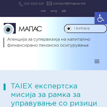
contact@mapas.mk
(02) 3224 229
mk
eng
alb
Op
Агенција за супервизија на капитално
финансирано пензиско осигурување
TAIEX експертска
мисија за рамка за
управување со ризици