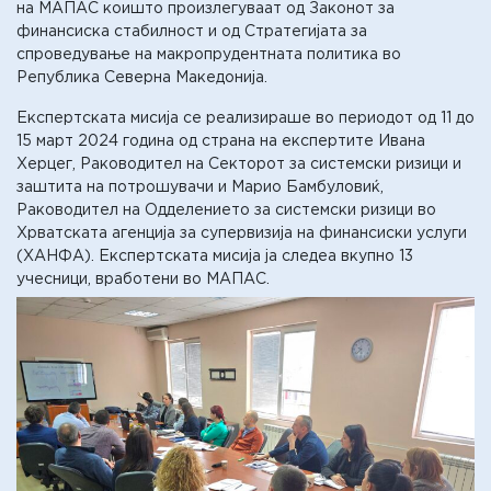
на МАПАС коишто произлегуваат од Законот за
финансиска стабилност и од Стратегијата за
спроведување на макропрудентната политика во
Република Северна Македонија.
Експертската мисија се реализираше во периодот од 11 до
15 март 2024 година од страна на експертите Ивана
Херцег, Раководител на Секторот за системски ризици и
заштита на потрошувачи и Марио Бамбуловиќ,
Раководител на Одделението за системски ризици во
Хрватската агенција за супервизија на финансиски услуги
(ХАНФА). Експертската мисија ја следеа вкупно 13
учесници, вработени во МАПАС.