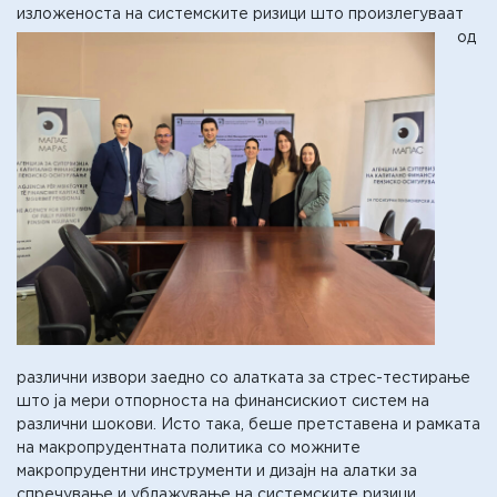
изложеноста на системските ризици што произлегуваат
од
различни извори заедно со алатката за стрес-тестирање
што ја мери отпорноста на финансискиот систем на
различни шокови. Исто така, беше претставена и рамката
на макропрудентната политика со можните
макропрудентни инструменти и дизајн на алатки за
спречување и ублажување на системските ризици.