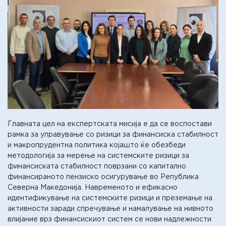
Главната цел на експертската мисија е да се воспостави
рамка за управување со ризици за финансиска стабилност
и макропрудентна политика којашто ќе обезбеди
методологија за мерење на системските ризици за
финансиската стабилност поврзани со капитално
финансираното пензиско осигурување во Република
Северна Македонија. Навременото и ефикасно
идентификување на системските ризици и преземање на
активности заради спречување и намалување на нивното
влијание врз финансискиот систем се нови надлежности