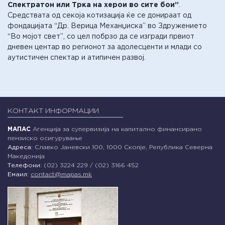
Спектратон или Трка на херои во сите бои”
.
Средствата од секоја котизација ќе се донираат од
фондацијата “Др. Верица Механџиска” во Здружението
“Во мојот свет”, со цел побрзо да се изгради првиот
дневен центар во регионот за адолесценти и млади со
аутистичен спектар и атипичен развој.
КОНТАКТ ИНФОРМАЦИИ
МАПАС
Агенција за супервизија на капитално финансирано
пензиско осигурување
Адреса:
Славко Јаневски 100, 1000 Скопје, Република Северна
Македонија
Телефони:
(02) 3224 229 / (02) 3166 452
Емаил:
contact@mapas.mk