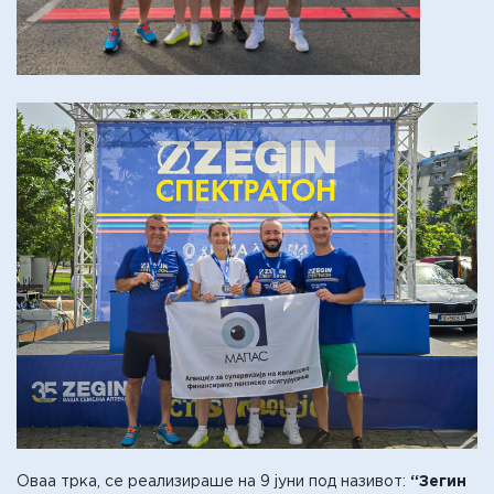
Оваа трка, се реализираше на 9 јуни под називот:
“Зегин