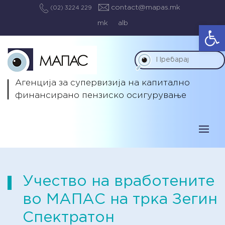
contact@mapas.mk
(02) 3224 229
mk
alb
Op
Агенција за супервизија на капитално
финансирано пензиско осигурување
Учество на вработените
во МАПАС на трка Зегин
Спектратон