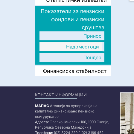
Показатели за пензиски
фондови и пензиски
друштва
Принос
Надоместоци
Пондер
Финансиска стабилност
КОНТАКТ ИНФОРМАЦИИ
МАПАС
Агенција за супервизија на
капитално финансирано пензиско
осигурување
Адреса:
Славко Јаневски 100, 1000 Скопје,
Република Северна Македонија
Телефони:
(02) 3224 229 / (02) 3166 452