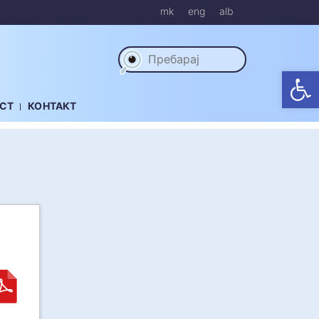
mk
eng
alb
Op
СТ
КОНТАКТ