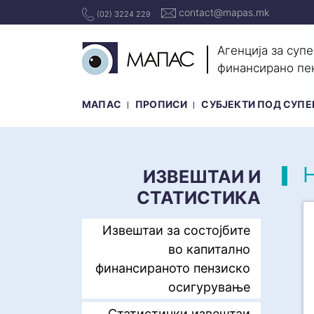
contact@mapas.mk
(02) 3224 229
Агенција за суп
финансирано пе
МАПАС
ПРОПИСИ
СУБЈЕКТИ ПОД СУПЕ
ИЗВЕШТАИ И
СТАТИСТИКА
Извештаи за состојбите
во капитално
финансираното пензиско
осигурување
Статистички извештаи