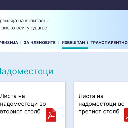
ервизија на капитално
нзиско осигурување
РВИЗИЈА
ЗА ЧЛЕНОВИТЕ
ИЗВЕШТАИ
ТРАНСПАРЕНТНО
Надоместоци
Листа на
Листа на
надоместоци во
надоместоци во
вториот столб
третиот столб