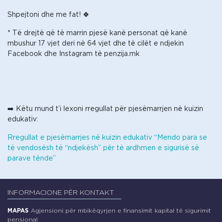
Shpejtoni dhe me fat! 🍀
* Të drejtë që të marrin pjesë kanë personat që kanë
mbushur 17 vjet deri në 64 vjet dhe të cilët e ndjekin
Facebook dhe Instagram të penzija.mk
➡️ Këtu mund t’i lexoni rregullat për pjesëmarrjen në kuizin
edukativ:
Rregullat e pjesëmarrjes në kuizin edukativ “Mendo para se
të vendosësh të “ndjekësh” për të ardhmen e sigurisë së
parave tënde”
INFORMACIONE PËR KONTAKT
MAPAS
Agjensioni për mbikëqyrjen e finansimit kapital të sigurimit
pensional