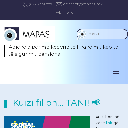
contact@mapas.mk
(02) 3224 229
mk
alb
Agjencia për mbikëqyrje të
financimit kapital
të sigurimit pensional
Kuizi fillon… TANI! 📢
➡️ Klikoni në
këtë
link
që