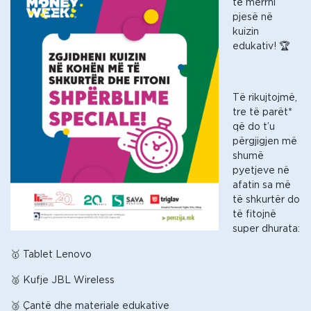
të merrni
pjesë në
kuizin
edukativ! 🏆
Të rikujtojmë,
tre të parët*
që do t’u
përgjigjen më
shumë
pyetjeve në
afatin sa më
të shkurtër do
të fitojnë
super dhurata:
🥇 Tablet Lenovo
🥈 Kufje JBL Wireless
🥉 Çantë dhe materiale edukative