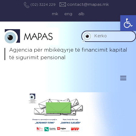
contact@mapas.mk
(02) 3224 229
mk
eng
alb
Op
Agjencia për mbikëqyrje të
financimit kapital
të sigurimit pensional