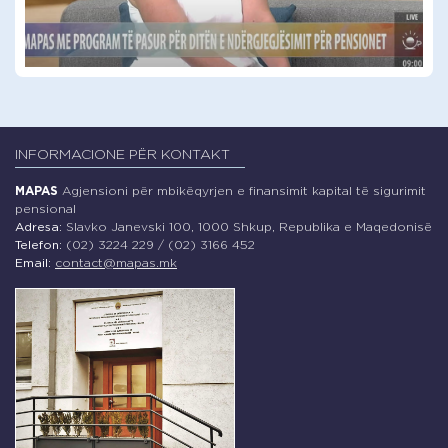
Video
INFORMACIONE PËR KONTAKT
MAPAS
Agjensioni për mbikëqyrjen e finansimit kapital të sigurimit
pensional
Adresa:
Slavko Janevski 100, 1000 Shkup, Republika e Maqedonisë
Telefon:
(02) 3224 229 / (02) 3166 452
Email:
contact@mapas.mk