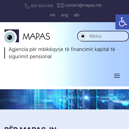
contact@mapas.mk
(02) 3224 229
Op
mk
eng
alb
Agjencia për mbikëqyrje të
financimit kapital të
sigurimit pensional