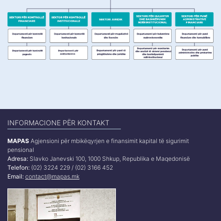
INFORMACIONE PËR KONTAKT
MAPAS
Agjensioni për mbikëqyrjen e finansimit kapital të sigurimit
pensional
Adresa:
Slavko Janevski 100, 1000 Shkup, Republika e Maqedonisë
Telefon:
(02) 3224 229 / (02) 3166 452
Email:
contact@mapas.mk