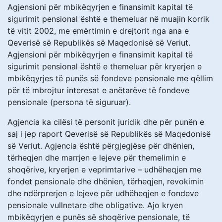
Agjensioni për mbikëqyrjen e finansimit kapital të
sigurimit pensional është e themeluar në muajin korrik
të vitit 2002, me emërtimin e drejtorit nga ana e
Qeverisë së Republikës së Maqedonisë së Veriut.
Agjensioni për mbikëqyrjen e finansimit kapital të
sigurimit pensional është e themeluar për kryerjen e
mbikëqyrjes të punës së fondeve pensionale me qëllim
për të mbrojtur interesаt e anëtarëve të fondeve
pensionale (persona të siguruar).
Agjencia ka cilësi të personit juridik dhe për punën e
saj i jep raport Qeverisë së Republikës së Maqedonisë
së Veriut. Agjencia është përgjegjëse për dhënien,
tërheqjen dhe marrjen e lejeve për themelimin e
shoqërive, kryerjen e veprimtarive – udhëheqjen me
fondet pensionale dhe dhënien, tërheqjen, revokimin
dhe ndërprerjen e lejeve për udhëheqjen e fondeve
pensionale vullnetare dhe obligative. Ajo kryen
mbikëqyrjen e punës së shoqërive pensionale, të