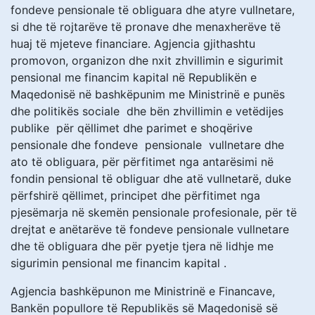
fondeve pensionale të obliguara dhe atyre vullnetare,
si dhe të rojtarëve të pronave dhe menaxherëve të
huaj të mjeteve financiare. Agjencia gjithashtu
promovon, organizon dhe nxit zhvillimin e sigurimit
pensional me financim kapital në Republikën e
Maqedonisë në bashkëpunim me Ministrinë e punës
dhe politikës sociale dhe bën zhvillimin e vetëdijes
publike për qëllimet dhe parimet e shoqërive
pensionale dhe fondeve pensionale vullnetare dhe
ato të obliguara, për përfitimet nga antarësimi në
fondin pensional të obliguar dhe atë vullnetarë, duke
përfshirë qëllimet, principet dhe përfitimet nga
pjesëmarja në skemën pensionale profesionale, për të
drejtat e anëtarëve të fondeve pensionale vullnetare
dhe të obliguara dhe për pyetje tjera në lidhje me
sigurimin pensional me financim kapital .
Agjencia bashkëpunon me Ministrinë e Financave,
Bankën popullore të Republikës së Maqedonisë së