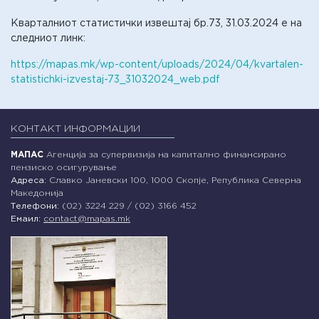
Кварталниот статистички извештај бр.73, 31.03.2024 е на
следниот линк:
https://mapas.mk/wp-content/uploads/2024/04/kvartalen-
statistichki-izvestaj-73_31032024_web.pdf
КОНТАКТ ИНФОРМАЦИИ
МАПАС
Агенција за супервизија на капитално финансирано
пензиско осигурување
Адреса:
Славко Јаневски 100, 1000 Скопје, Република Северна
Македонија
Телефони:
(02) 3224 229 / (02) 3166 452
Емаил:
contact@mapas.mk