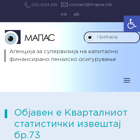
contact@mapas.mk
(02) 3224 229
mk
alb
Op
Агенција за супервизија на капитално
финансирано пензиско осигурување
Објавен е Кварталниот
статистички извештај
бр.73