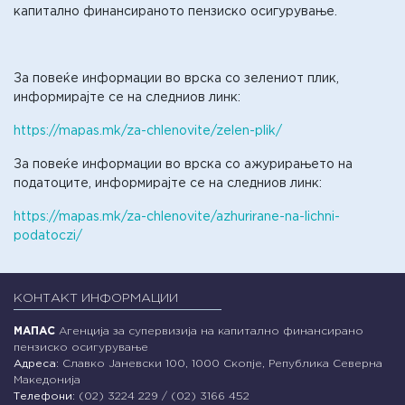
капитално финансираното пензиско осигурување.
За повеќе информации во врска со зелениот плик,
информирајте се на следниов линк:
https://mapas.mk/za-chlenovite/zelen-plik/
За повеќе информации во врска со ажурирањето на
податоците, информирајте се на следниов линк:
https://mapas.mk/za-chlenovite/azhurirane-na-lichni-
podatoczi/
КОНТАКТ ИНФОРМАЦИИ
МАПАС
Агенција за супервизија на капитално финансирано
пензиско осигурување
Адреса:
Славко Јаневски 100, 1000 Скопје, Република Северна
Македонија
Телефони:
(02) 3224 229 / (02) 3166 452