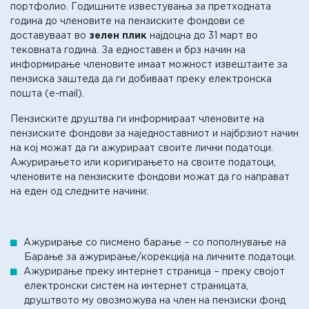
портфолио. Годишните известувања за претходната
година до членовите на пензиските фондови се
доставуваат во
зелен плик
најдоцна до 31 март во
тековната година. За едноставен и брз начин на
информирање членовите имаат можност извештаите за
пензиска заштеда да ги добиваат преку електронска
пошта (e-mail).
Пензиските друштва ги информираат членовите на
пензиските фондови за наједноставниот и најбрзиот начин
на кој можат да ги ажурираат своите лични податоци.
Ажурирањето или коригирањето на своите податоци,
членовите на пензиските фондови можат да го направат
на еден од следните начини:
Ажурирање со писмено барање – со пополнување на
Барање за ажурирање/корекција на личните податоци.
Ажурирање преку интернет страница – преку својот
електронски систем на интернет страницата,
друштвото му овозможува на член на пензиски фонд