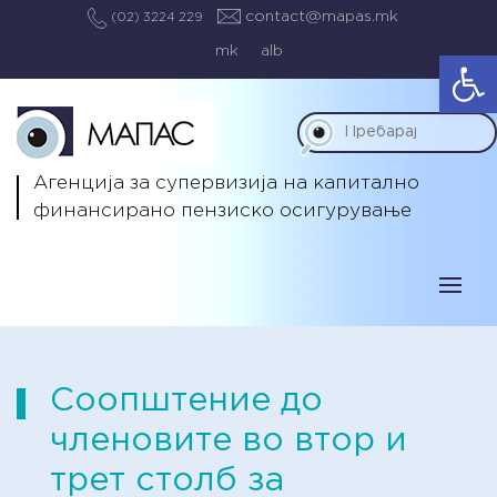
contact@mapas.mk
(02) 3224 229
mk
alb
Op
Агенција за супервизија на капитално
финансирано пензиско осигурување
Соопштение до
членовите во втор и
трет столб за