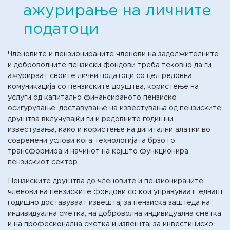
ажурирање на личните
податоци
Членовите и пензионираните членови на задолжителните
и доброволните пензиски фондови треба тековно да ги
ажурираат своите лични податоци со цел редовна
комуникација со пензиските друштва, користење на
услуги од капитално финансираното пензиско
осигурување, доставување на известувања од пензиските
друштва вклучувајќи ги и редовните годишни
известувања, како и користење на дигитални алатки во
современи услови кога технологијата брзо го
трансформира и начинот на којшто функционира
пензискиот сектор.
Пензиските друштва до членовите и пензионираните
членови на пензиските фондови со кои управуваат, еднаш
годишно доставуваат извештај за пензиска заштеда на
индивидуална сметка, на доброволна индивидуална сметка
и на професионална сметка и извештај за инвестициско