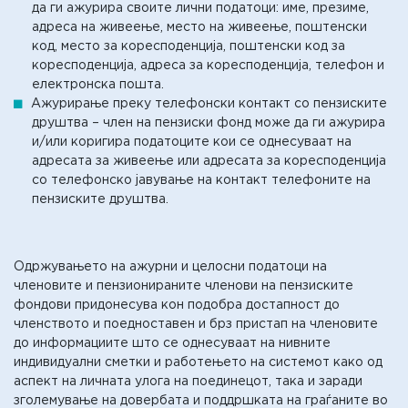
да ги ажурира своите лични податоци: име, презиме,
адреса на живеење, место на живеење, поштенски
код, место за коресподенција, поштенски код за
коресподенција, адреса за коресподенција, телефон и
електронска пошта.
Ажурирање преку телефонски контакт со пензиските
друштва – член на пензиски фонд може да ги ажурира
и/или коригира податоците кои се однесуваат на
адресата за живеење или адресата за коресподенција
со телефонско јавување на контакт телефоните на
пензиските друштва.
Одржувањето на ажурни и целосни податоци на
членовите и пензионираните членови на пензиските
фондови придонесува кон подобра достапност до
членството и поедноставен и брз пристап на членовите
до информациите што се однесуваат на нивните
индивидуални сметки и работењето на системот како од
аспект на личната улога на поединецот, така и заради
зголемување на довербата и поддршката на граѓаните во