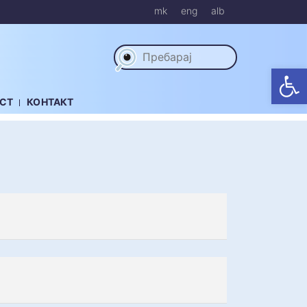
mk
eng
alb
Op
СТ
КОНТАКТ