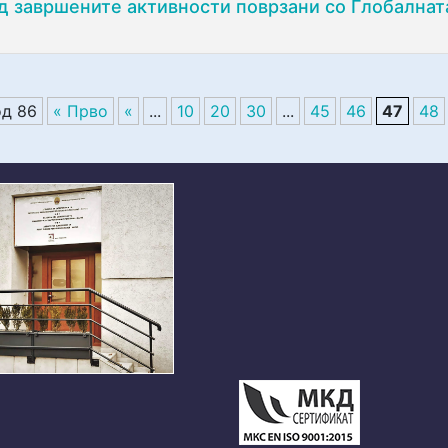
д завршените активности поврзани со Глобалната
од 86
« Прво
«
...
10
20
30
...
45
46
47
48