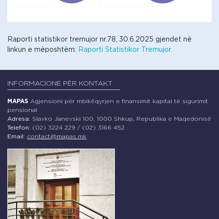
Raporti statistikor tremujor nr.78, 30.6.2025 gjendet në
linkun e mëposhtëm:
Raporti Statistikor Tremujor.
INFORMACIONE PËR KONTAKT
MAPAS
Agjensioni për mbikëqyrjen e finansimit kapital të sigurimit
pensional
Adresa:
Slavko Janevski 100, 1000 Shkup, Republika e Maqedonisë
Telefon:
(02) 3224 229 / (02) 3166 452
Email:
contact@mapas.mk