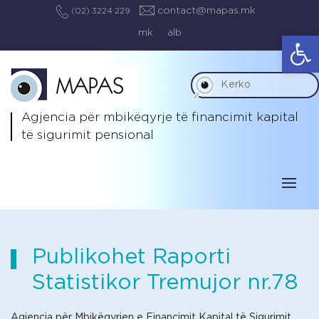
contact@mapas.mk
(02) 3224 229
mk
alb
Op
Agjencia për mbikëqyrje të
financimit kapital
të sigurimit pensional
Publikohet Raporti
Statistikor Tremujor nr.78
Agjencia për Mbikëqyrjen e Financimit Kapital të Sigurimit