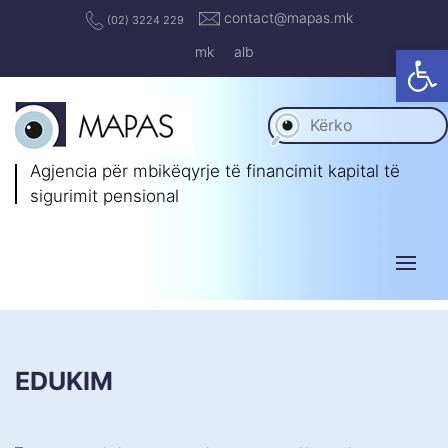
contact@mapas.mk
(02) 3224 229
Op
mk
alb
Agjencia për mbikëqyrje të
financimit kapital të
sigurimit pensional
EDUKIM