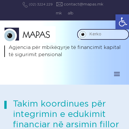
contact@mapas.mk
(02) 3224 229
mk
alb
Op
Agjencia për mbikëqyrje të
financimit kapital
të sigurimit pensional
Takim koordinues për
integrimin e edukimit
financiar në arsimin fillor