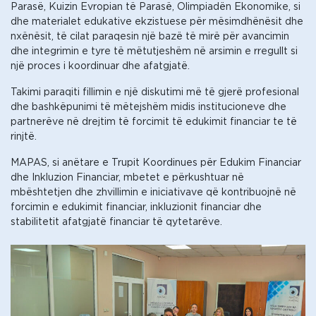
Parasë, Kuizin Evropian të Parasë, Olimpiadën Ekonomike, si
dhe materialet edukative ekzistuese për mësimdhënësit dhe
nxënësit, të cilat paraqesin një bazë të mirë për avancimin
dhe integrimin e tyre të mëtutjeshëm në arsimin e rregullt si
një proces i koordinuar dhe afatgjatë.
Takimi paraqiti fillimin e një diskutimi më të gjerë profesional
dhe bashkëpunimi të mëtejshëm midis institucioneve dhe
partnerëve në drejtim të forcimit të edukimit financiar te të
rinjtë.
MAPAS, si anëtare e Trupit Koordinues për Edukim Financiar
dhe Inkluzion Financiar, mbetet e përkushtuar në
mbështetjen dhe zhvillimin e iniciativave që kontribuojnë në
forcimin e edukimit financiar, inkluzionit financiar dhe
stabilitetit afatgjatë financiar të qytetarëve.