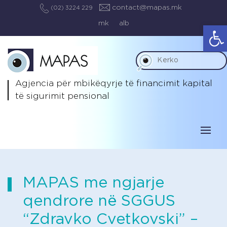
contact@mapas.mk
(02) 3224 229
mk
alb
Op
Agjencia për mbikëqyrje të
financimit kapital
të sigurimit pensional
MAPAS me ngjarje
qendrore në SGGUS
“Zdravko Cvetkovski” –