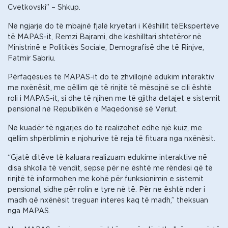
Cvetkovski” – Shkup.
Në ngjarje do të mbajnë fjalë kryetari i Këshillit tëEkspertëve
të MAPAS-it, Remzi Bajrami, dhe këshilltari shtetëror në
Ministrinë e Politikës Sociale, Demografisë dhe të Rinjve,
Fatmir Sabriu.
Përfaqësues të MAPAS-it do të zhvillojnë edukim interaktiv
me nxënësit, me qëllim që të rinjtë të mësojnë se cili është
roli i MAPAS-it, si dhe të njihen me të gjitha detajet e sistemit
pensional në Republikën e Maqedonisë së Veriut.
Në kuadër të ngjarjes do të realizohet edhe një kuiz, me
qëllim shpërblimin e njohurive të reja të fituara nga nxënësit.
“Gjatë ditëve të kaluara realizuam edukime interaktive në
disa shkolla të vendit, sepse për ne është me rëndësi që të
rinjtë të informohen me kohë për funksionimin e sistemit
pensional, sidhe për rolin e tyre në të. Për ne është nder i
madh që nxënësit treguan interes kaq të madh,” theksuan
nga MAPAS.