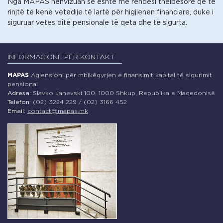
Nga MAPAS nënvizuan se është me rëndësi thelbësore që të
rinjtë të kenë vetëdije të lartë për higjienën financiare, duke i
siguruar vetes ditë pensionale të qeta dhe të sigurta.
INFORMACIONE PËR KONTAKT
MAPAS
Agjensioni për mbikëqyrjen e finansimit kapital të sigurimit
pensional
Adresa:
Slavko Janevski 100, 1000 Shkup, Republika e Maqedonisë
Telefon:
(02) 3224 229 / (02) 3166 452
Email:
contact@mapas.mk