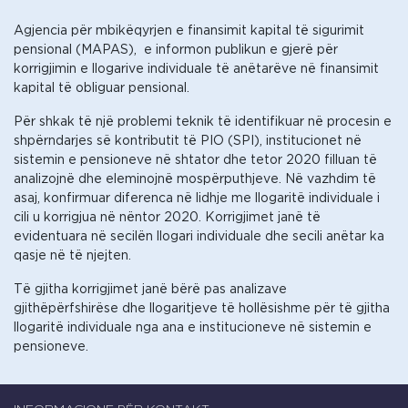
Agjencia për mbikëqyrjen e finansimit kapital të sigurimit
pensional (MAPAS), e informon publikun e gjerë për
korrigjimin e llogarive individuale të anëtarëve në finansimit
kapital të obliguar pensional.
Për shkak të një problemi teknik të identifikuar në procesin e
shpërndarjes së kontributit të PIO (SPI), institucionet në
sistemin e pensioneve në shtator dhe tetor 2020 filluan të
analizojnë dhe eleminojnë mospërputhjeve. Në vazhdim të
asaj, konfirmuar diferenca në lidhje me llogaritë individuale i
cili u korrigjua në nëntor 2020. Korrigjimet janë të
evidentuara në secilën llogari individuale dhe secili anëtar ka
qasje në të njejten.
Të gjitha korrigjimet janë bërë pas analizave
gjithëpërfshirëse dhe llogaritjeve të hollësishme për të gjitha
llogaritë individuale nga ana e institucioneve në sistemin e
pensioneve.