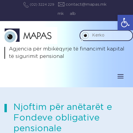
contact@mapas.mk
(02) 3224 229
mk
alb
Op
Agjencia për mbikëqyrje të
financimit kapital
të sigurimit pensional
Njoftim për anëtarët e
Fondeve obligative
pensionale