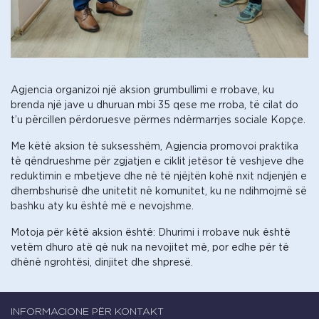
Agjencia organizoi një aksion grumbullimi e rrobave, ku
brenda një jave u dhuruan mbi 35 qese me rroba, të cilat do
t’u përcillen përdoruesve përmes ndërmarrjes sociale Kopçe.
Me këtë aksion të suksesshëm, Agjencia promovoi praktika
të qëndrueshme për zgjatjen e ciklit jetësor të veshjeve dhe
reduktimin e mbetjeve dhe në të njëjtën kohë nxit ndjenjën e
dhembshurisë dhe unitetit në komunitet, ku ne ndihmojmë së
bashku aty ku është më e nevojshme.
Motoja për këtë aksion është: Dhurimi i rrobave nuk është
vetëm dhuro atë që nuk na nevojitet më, por edhe për të
dhënë ngrohtësi, dinjitet dhe shpresë.
INFORMACIONE PËR KONTAKT