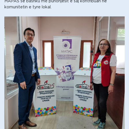
MAPAS së bashku me punonjësit e saj kontribuan në
komunitetin e tyre lokal.