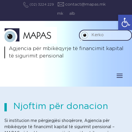
contact@mapas.mk
(02) 3224 229
mk
alb
Op
Agjencia për mbikëqyrje të
financimit kapital
të sigurimit pensional
Njoftim për donacion
Si institucion me përgjegjësi shoqërore, Agjencia për
mbikëqyrje të financimit kapital të sigurimit pensional –