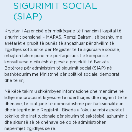
SIGURIMIT SOCIAL
(SIAP)
Kryetari i Agjencisë për mbikëqyrje të financimit kapital të
sigurimit pensional – MAPAS, Remzi Bajrami, së bashku me
anëtarët e grupit të punës të angazhuar për zhvillim të
zgjidhjes softuerike për Regjistër të të siguruarve socialë,
mbajtën takim pune me përfaqësuesit e kompanisë
konsultuese e cila është pjesë e projektit të Bankës
Botërore për administrim të sigurimit social (SIAP) në
bashkëpunim me Ministrinë për politikë sociale, demografi
dhe të rinj.
Në këtë takim u shkëmbyen informacione dhe mendime në
lidhje me proceset kryesore të ndërthurjes dhe migrimit të të
dhënave, të cilat janë të domosdoshme për funksionalitetin
dhe integritetin e Regjistrit. Biseda u fokusua mbi aspektet
teknike dhe institucionale për sigurim të saktësisë, azhurnimit
dhe sigurisë së të dhënave që do të administrohen
nëpërmjet zgjidhjes së re.