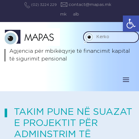
contact@mapas.mk
(02) 3224 229
mk
alb
Op
Agjencia për mbikëqyrje të
financimit kapital
të sigurimit pensional
TAKIM PUNE NË SUAZAT
E PROJEKTIT PËR
ADMINSTRIM TË