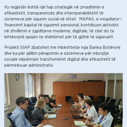
Ky regjistër është një hap strategjik në zmadhimin e
efikasitetit, transparencës dhe interoperabilitetit të
sistemeve për sigurim social në shtet. MAPAS, si rregullator i
financimit kapital të sigurimit pensional, kontribuon aktivisht
në zhvillimin e zgjidhjeve moderne, digjitale, të cilat do ta
lehtësojnë qasjen te shërbimet për të gjithë të siguruarit.
Projekti SIAP zbatohet me mbështetje nga Banka Botërore
dhe ka për qëllim përaprimin e sistemeve për mbrojtje
sociale nëpërmjet transformimit digjital dhe efikasitetit të
përmirësuar administrativ.