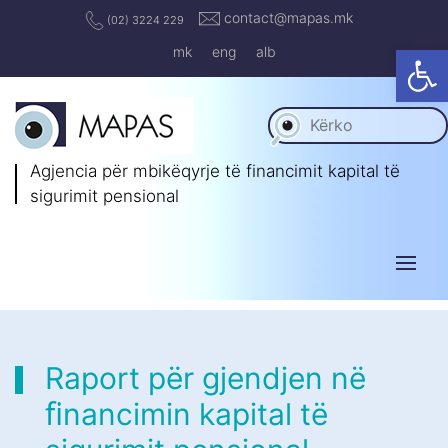
contact@mapas.mk
(02) 3224 229
Op
mk
eng
alb
Agjencia për mbikëqyrje të
financimit kapital të
sigurimit pensional
Raport për gjendjen në
ﬁnancimin kapital të