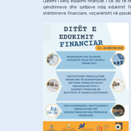
Qëllimi i këtij edukimi financiar, i cili do 
qëndrimeve dhe sjelljeve ndaj edukimit fi
shërbimeve financiare, veçanërisht në pjesën 