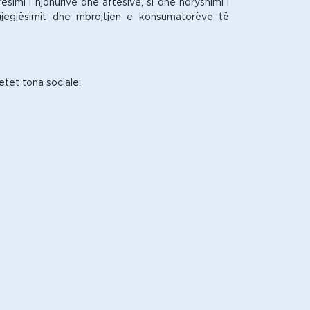
rësimi i njohurive dhe aftësive, si dhe ndryshimi i
ërgjegjësimit dhe mbrojtjen e konsumatorëve të
etet tona sociale: