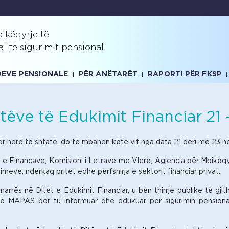
ikëqyrje të
al të sigurimit pensional
NDEVE PENSIONALE
PËR ANËTARËT
RAPORTI PËR FKSP
Ditëve të Edukimit Financiar 21
ër herë të shtatë, do të mbahen këtë vit nga data 21 deri më 23 në
 e Financave, Komisioni i Letrave me Vlerë, Agjencia për Mbikëqyr
eve, ndërkaq pritet edhe përfshirja e sektorit financiar privat.
rrës në Ditët e Edukimit Financiar, u bën thirrje publike të gjit
ë MAPAS për tu informuar dhe edukuar për sigurimin pensional 