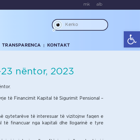
mk
alb
Op
TRANSPARENCA
KONTAKT
 -23 nëntor, 2023
ntor.
je të Financimit Kapital të Sigurimit Pensional –
hë qytetarëve të interesuar të vizitojnw faqen e
të financuar nga kapitali dhe llogarinë e tyre