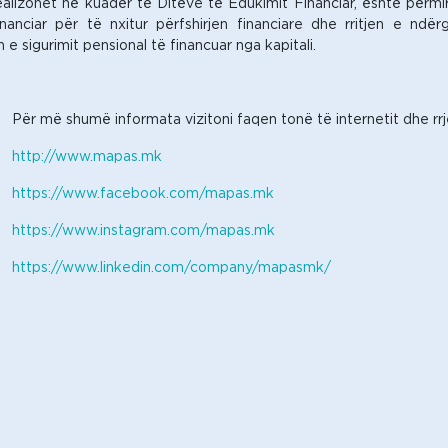
të realizohet në kuadër të Ditëve të Edukimit Financiar, është përmi
nanciar për të nxitur përfshirjen financiare dhe rritjen e nd
e sigurimit pensional të financuar nga kapitali.
Për më shumë informata vizitoni faqen tonë të internetit dhe rrj
http://www.mapas.mk
https://www.facebook.com/mapas.mk
https://www.instagram.com/mapas.mk
https://www.linkedin.com/company/mapasmk/