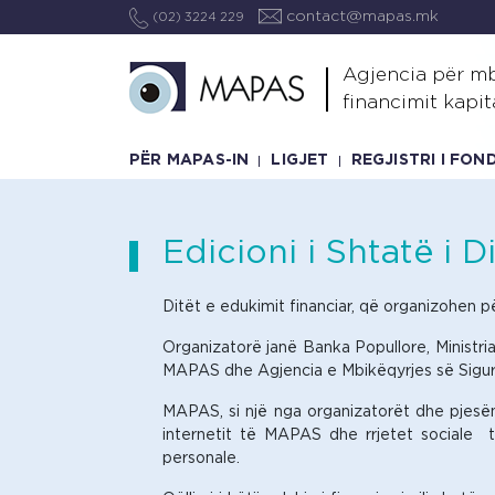
contact@mapas.mk
(02) 3224 229
Agjencia për mb
financimit kapit
PËR MAPAS-IN
LIGJET
REGJISTRI I FO
Edicioni i Shtatë i 
Ditët e edukimit financiar, që organizohen p
Organizatorë janë Banka Popullore, Ministria
MAPAS dhe Agjencia e Mbikëqyrjes së Sigurim
MAPAS, si një nga organizatorët dhe pjesëma
internetit të MAPAS dhe rrjetet sociale t
personale.