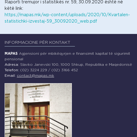
Raporti tremujor i statistikës nr. 59, 30.09.2020 është në
këtë link:
https://mapas.mk/wp-content/uploads/2020/10/Kvartalen-
statistichki-izvestaj-59_30092020_web.pdf
INFORMACIONE PËR KONTAKT
MAPAS
Agjensioni për mbikëqyrjen e finansimit kapital të sigurimit
pensional
Adresa:
Slavko Janevski 100, 1000 Shkup, Republika e Maqedonisë
Telefon:
(02) 3224 229 / (02) 3166 452
Email:
contact@mapas.mk