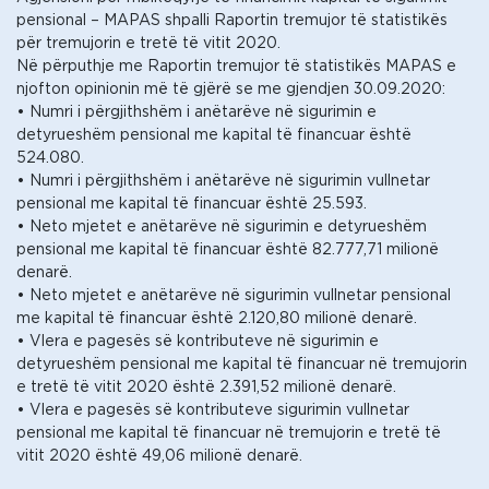
pensional – MAPAS shpalli Raportin tremujor të statistikës
për tremujorin e tretë të vitit 2020.
Në përputhje me Raportin tremujor të statistikës MAPAS e
njofton opinionin më të gjërë se me gjendjen 30.09.2020:
• Numri i përgjithshëm i anëtarëve në sigurimin e
detyrueshëm pensional me kapital të financuar është
524.080.
• Numri i përgjithshëm i anëtarëve në sigurimin vullnetar
pensional me kapital të financuar është 25.593.
• Neto mjetet e anëtarëve në sigurimin e detyrueshëm
pensional me kapital të financuar është 82.777,71 milionë
denarë.
• Neto mjetet e anëtarëve në sigurimin vullnetar pensional
me kapital të financuar është 2.120,80 milionë denarë.
• Vlera e pagesës së kontributeve në sigurimin e
detyrueshëm pensional me kapital të financuar në tremujorin
e tretë të vitit 2020 është 2.391,52 milionë denarë.
• Vlera e pagesës së kontributeve sigurimin vullnetar
pensional me kapital të financuar në tremujorin e tretë të
vitit 2020 është 49,06 milionë denarë.