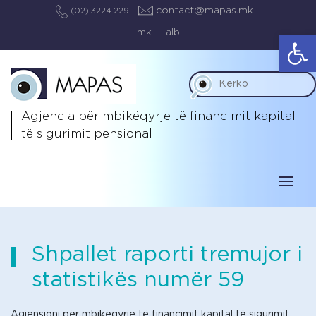
contact@mapas.mk
(02) 3224 229
mk
alb
Op
Agjencia për mbikëqyrje të
financimit kapital
të sigurimit pensional
Shpallet raporti tremujor i
statistikës numër 59
Agjensioni për mbikëqyrje të financimit kapital të sigurimit